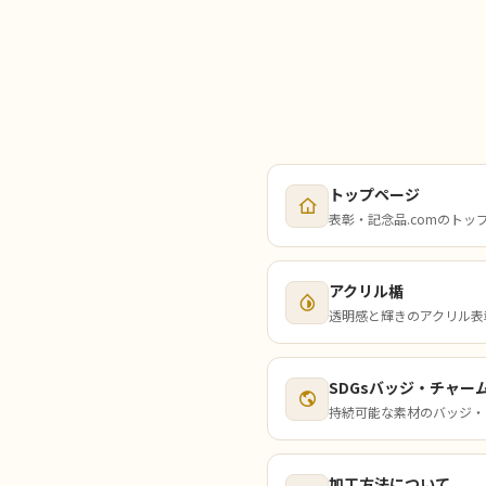
トップページ
表彰・記念品.comのトッ
アクリル楯
透明感と輝きのアクリル表
SDGsバッジ・チャー
持続可能な素材のバッジ・
加工方法について